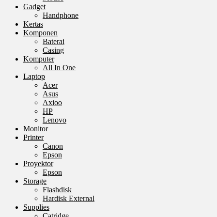
Gadget
Handphone
Kertas
Komponen
Baterai
Casing
Komputer
All In One
Laptop
Acer
Asus
Axioo
HP
Lenovo
Monitor
Printer
Canon
Epson
Proyektor
Epson
Storage
Flashdisk
Hardisk External
Supplies
Catridge