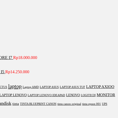
ORE I7
Rp
18.000.000
I5
Rp
14.250.000
laptop
LAPTOP AXIOO
ICTUS
Laptop AMD
LAPTOP ASUS
LAPTOP ASUS TUF
MONITOR
LAPTOP LENOVO
LENOVO
LAPTOP LENOVO IDEAPAD
LOGITECH
andisk
tinta
TINTA BLUEPRINT CANON
tinta canon original
tinta epson 001
UPS