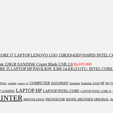
LAPTOP LENOVO LOQ 15IRX9-83DV016PID INTEL C
isk 128GB SANDISK Cruzer Blade USB 2.0
Rp
185.000
LAPTOP HP PAVILION X360 14-EK2111TU- INTEL CORE 
COMPUTER
casing
DATAPRINT
HP
GINAL
casing pc
flashdisk
Flashdisk 32GB
HP V
LAPTOP HP
LAPTOP INTEL CORE
P GAMING
LAPTOP INTEL CORE I5
RINTER
s
PROYEKTOR
REFFIL BROTHER ORIGINAL
PRINTER EPSON