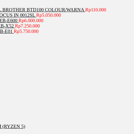
L BROTHER BTD100 COLOUR/WARNA
Rp
110.000
CUS IN 0012SL
Rp
5.050.000
EB-E600
Rp
6.000.000
B-X52
Rp
7.250.000
B-E01
Rp
5.750.000