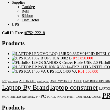
Supplies
Catridge
Refil
Ribbon
Tinta Botol
UPS
Call Us Free
(0752) 22218
Products
UPS ICA 1082 B
Rp
3.850.000
Flashd
UPS ICA 1400 VA
Rp
1.550.000
acer
ALL IN ONE
aeromax
amd ryzen
ASUS VIVOBOOK
AXIOO
CARTRIDGE HP ORI
laptop consumer
Laptop By Brand
LAPTO
P
PC
MONITOR LED SAMSUNG 24"
PC ALL IN ONE
PRINT CARTRIDGE CANON
Products