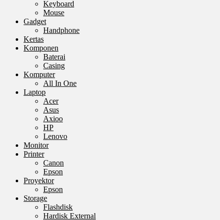
Keyboard
Mouse
Gadget
Handphone
Kertas
Komponen
Baterai
Casing
Komputer
All In One
Laptop
Acer
Asus
Axioo
HP
Lenovo
Monitor
Printer
Canon
Epson
Proyektor
Epson
Storage
Flashdisk
Hardisk External