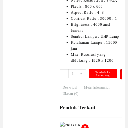
Native Resolution : SVGA
Pixels : 800 x 600
Aspect Ratio : 4: 3
Contrast Ratio : 30000 : 1
Brightness : 4000 ansi
lumens
Sumber Lampu : UHP Lamp
Ketahanan Lampu : 15000
jam
Max. Resolusi yang
didukung : 1920 x 1200
Kuantitas
Tambah ke
-
+
keranjang
PROYEKTOR
INFOCUS
Deskripsi
Meta Information
IN
Ulasan (0)
0012SL
Produk Terkait