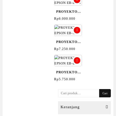
PROYEKTOR
EPSON EB-
Rp
6.000.000
E600
PROYEKTOR
EPSON EB-X52
Rp
7.250.000
PROYEKTOR
EPSON EB-E01
Rp
5.750.000
Pencarian
Cari
untuk:
Keranjang