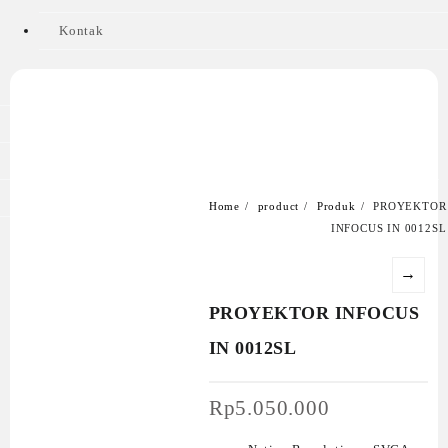
Kontak
Aksesories
Gadget
Kertas
Komponen
Komputer
Laptop
Monitor
Printer
Proyektor
Storage
Supplies
UPS
Home
product
Produk
PROYEKTOR
INFOCUS IN 0012SL
→
PROYEKTOR INFOCUS
IN 0012SL
Rp
5.050.000