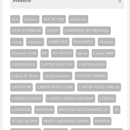
Products
acer
aeromax
ALL IN ONE
amd ryzen
ASUS VIVOBOOK
AXIOO
CARTRIDGE HP ORIGINAL
casing
casing pc
COMPUTER
DATAPRINT
flashdisk
Flashdisk 32GB
HP
HP VICTUS
laptop
Laptop AMD
LAPTOP ASUS
LAPTOP ASUS TUF
LAPTOP AXIOO
Laptop By Brand
laptop consumer
LAPTOP GAMING
LAPTOP HP
LAPTOP INTEL CORE
LAPTOP INTEL CORE I5
LAPTOP LENOVO
LAPTOP LENOVO IDEAPAD
LENOVO
LOGITECH
MONITOR
MONITOR LED SAMSUNG 24"
PC
PC ALL IN ONE
PRINT CARTRIDGE CANON
PRINTER