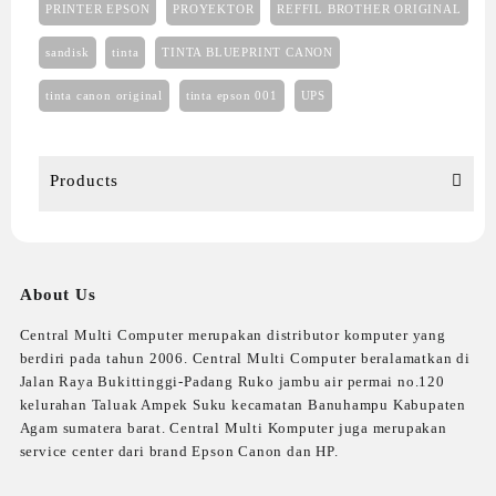
PRINTER EPSON
PROYEKTOR
REFFIL BROTHER ORIGINAL
sandisk
tinta
TINTA BLUEPRINT CANON
tinta canon original
tinta epson 001
UPS
Products
About Us
Central Multi Computer merupakan distributor komputer yang
berdiri pada tahun 2006. Central Multi Computer beralamatkan di
Jalan Raya Bukittinggi-Padang Ruko jambu air permai no.120
kelurahan Taluak Ampek Suku kecamatan Banuhampu Kabupaten
Agam sumatera barat. Central Multi Komputer juga merupakan
service center dari brand Epson Canon dan HP.