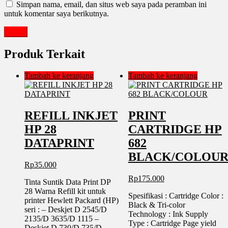
Simpan nama, email, dan situs web saya pada peramban ini
untuk komentar saya berikutnya.
Produk Terkait
Tambah ke keranjang
Tambah ke keranjang
REFILL INKJET
PRINT
HP 28
CARTRIDGE HP
DATAPRINT
682
BLACK/COLOU
Rp
35.000
Rp
175.000
Tinta Suntik Data Print DP
28 Warna Refill kit untuk
Spesifikasi : Cartridge Color :
printer Hewlett Packard (HP)
Black & Tri-color
seri : – Deskjet D 2545/D
Technology : Ink Supply
2135/D 3635/D 1115 –
Type : Cartridge Page yield
Deskjet D 730/D 735/D