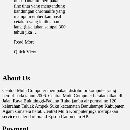
tinta. Tinta ini merupakan
fine tinta yang mengandung
kandungan chromalife yang
mampu memberikan hasil
cetakan yang lebih tahan
lama (bisa tahan sampai 300
tahun jika …
PRINT
Read More
CARTRIDGE
Quick View
CANON
PG
47
BLACK
About Us
Central Multi Computer merupakan distributor komputer yang
berdiri pada tahun 2006. Central Multi Computer beralamatkan di
Jalan Raya Bukittinggi-Padang Ruko jambu air permai no.120
kelurahan Taluak Ampek Suku kecamatan Banuhampu Kabupaten
Agam sumatera barat. Central Multi Komputer juga merupakan
service center dari brand Epson Canon dan HP.
Payment