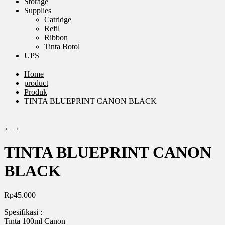
Storage
Supplies
Catridge
Refil
Ribbon
Tinta Botol
UPS
Home
product
Produk
TINTA BLUEPRINT CANON BLACK
←
→
TINTA BLUEPRINT CANON
BLACK
Rp
45.000
Spesifikasi :
Tinta 100ml Canon