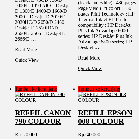
(black and white) : 480 pages
1000/D 1050 AIO – Deskjet
Page yield (Tri-color) : 150
D 1360/D 1460/D 1660/D
pages Print Technology : HP
2000 – Deskjet D 2010/D
Thermal Inkjet HP Printer
2020HC/D 2050/D 2460 –
compatibility : HP DeskJet
Deskjet D 2520HC/D
Plus Ink Advantage 6000
2560/D 2566 – Deskjet D
series; HP DeskJet Plus Ink
2666/D …
Advantage 6400 series; HP
Deskjet …
REFILL
Read More
INKJET
PRINT
Read More
Quick View
HP
CARTRIDGE
28
Quick View
HP
DATAPRINT
682
BLACK/COLOUR
Tambah ke keranjang
Tambah ke keranjang
REFFIL CANON
REFILL EPSON
790 COLOUR
008 COLOUR
Rp
120.000
Rp
240.000