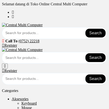
Skip
Selamat datang di Toko Online Central Multi Computer
to
content
Search
Call To
(0752) 22218
Register
Search
Register
Search
Categories
Aksesories
Keyboard
Mouse