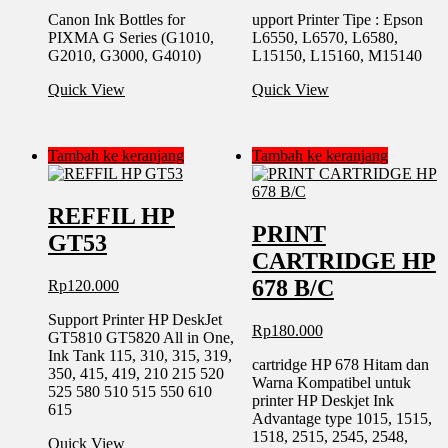
Canon Ink Bottles for
upport Printer Tipe : Epson
PIXMA G Series (G1010,
L6550, L6570, L6580,
G2010, G3000, G4010)
L15150, L15160, M15140
Quick View
Quick View
Tambah ke keranjang
Tambah ke keranjang
REFFIL HP
PRINT
GT53
CARTRIDGE HP
678 B/C
Rp
120.000
Support Printer HP DeskJet
Rp
180.000
GT5810 GT5820 All in One,
Ink Tank 115, 310, 315, 319,
cartridge HP 678 Hitam dan
350, 415, 419, 210 215 520
Warna Kompatibel untuk
525 580 510 515 550 610
printer HP Deskjet Ink
615
Advantage type 1015, 1515,
1518, 2515, 2545, 2548,
Quick View