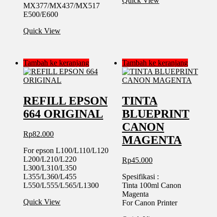
Quick View
MX377/MX437/MX517
E500/E600
Quick View
Tambah ke keranjang
Tambah ke keranjang
REFILL EPSON
TINTA
664 ORIGINAL
BLUEPRINT
CANON
Rp
82.000
MAGENTA
For epson L100/L110/L120
L200/L210/L220
Rp
45.000
L300/L310/L350
L355/L360/L455
Spesifikasi :
L550/L555/L565/L1300
Tinta 100ml Canon
Magenta
Quick View
For Canon Printer