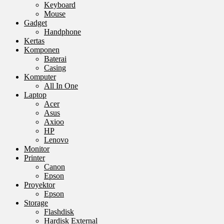
Keyboard
Mouse
Gadget
Handphone
Kertas
Komponen
Baterai
Casing
Komputer
All In One
Laptop
Acer
Asus
Axioo
HP
Lenovo
Monitor
Printer
Canon
Epson
Proyektor
Epson
Storage
Flashdisk
Hardisk External