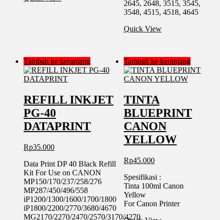
2645, 2648, 3515, 3545,
3548, 4515, 4518, 4645
Quick View
Tambah ke keranjang
Tambah ke keranjang
REFILL INKJET
TINTA
PG-40
BLUEPRINT
DATAPRINT
CANON
YELLOW
Rp
35.000
Rp
45.000
Data Print DP 40 Black Refill
Kit For Use on CANON
Spesifikasi :
MP150/170/237/258/276
Tinta 100ml Canon
MP287/450/496/558
Yellow
iP1200/1300/1600/1700/1800
For Canon Printer
iP1800/2200/2770/3680/4670
MG2170/2270/2470/2570/3170/4270