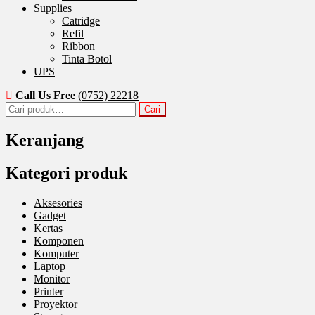
Supplies
Catridge
Refil
Ribbon
Tinta Botol
UPS
Call Us Free
(0752) 22218
Pencarian
Cari
untuk:
Keranjang
Kategori produk
Aksesories
Gadget
Kertas
Komponen
Komputer
Laptop
Monitor
Printer
Proyektor