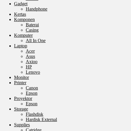
Gadget
Handphone
Kertas
Komponen
Baterai
Casing
Komputer
All In One
Laptop
Acer
Asus
Axioo
HP
Lenovo
Monitor
Printer
Canon
Epson
Proyektor
Epson
Storage
Flashdisk
Hardisk External
Supplies
Catridge