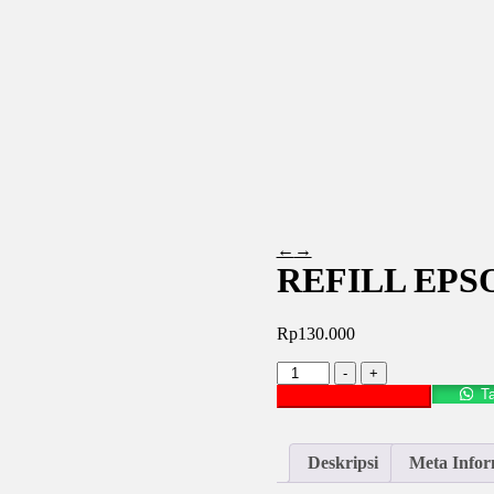
←
→
REFILL EPS
Rp
130.000
Kuantitas
-
+
REFILL
T
Tambah ke keranjang
EPSON
001
COLOUR
Deskripsi
Meta Infor