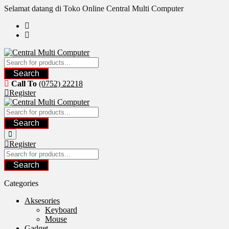
Skip
Selamat datang di Toko Online Central Multi Computer
to
content
Search
Call To
(0752) 22218
Register
Search
Register
Search
Categories
Aksesories
Keyboard
Mouse
Gadget