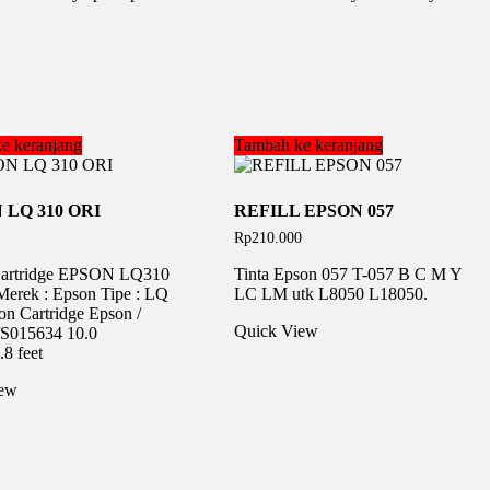
e keranjang
Tambah ke keranjang
 LQ 310 ORI
REFILL EPSON 057
Rp
210.000
Cartridge EPSON LQ310
Tinta Epson 057 T-057 B C M Y
Merek : Epson Tipe : LQ
LC LM utk L8050 L18050.
n Cartridge Epson /
Quick View
S015634 10.0
.8 feet
iew