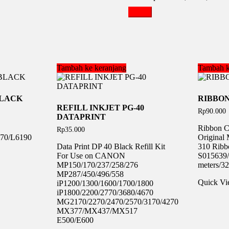
Tambah ke keranjang
Tambah k
BLACK
RIBBON
REFILL INKJET PG-40
Rp
90.000
DATAPRINT
Ribbon 
Rp
35.000
70/L6190
Original 
Data Print DP 40 Black Refill Kit
310 Ribbo
For Use on CANON
S015639/
MP150/170/237/258/276
meters/32
MP287/450/496/558
Quick V
iP1200/1300/1600/1700/1800
iP1800/2200/2770/3680/4670
MG2170/2270/2470/2570/3170/4270
MX377/MX437/MX517
E500/E600