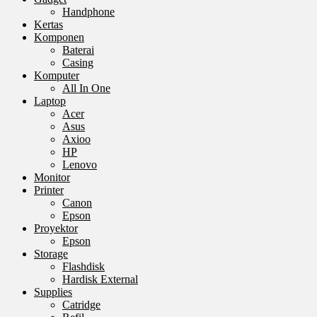
Handphone
Kertas
Komponen
Baterai
Casing
Komputer
All In One
Laptop
Acer
Asus
Axioo
HP
Lenovo
Monitor
Printer
Canon
Epson
Proyektor
Epson
Storage
Flashdisk
Hardisk External
Supplies
Catridge