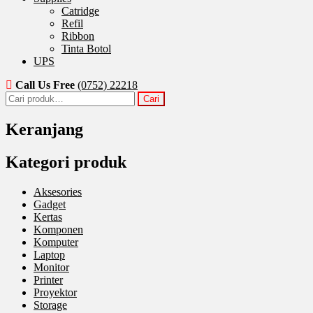
Catridge
Refil
Ribbon
Tinta Botol
UPS
Call Us Free
(0752) 22218
Pencarian
Cari
untuk:
Keranjang
Kategori produk
Aksesories
Gadget
Kertas
Komponen
Komputer
Laptop
Monitor
Printer
Proyektor
Storage