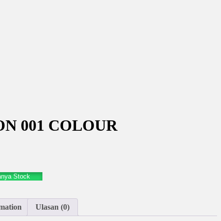
ON 001 COLOUR
anya Stock
mation
Ulasan (0)