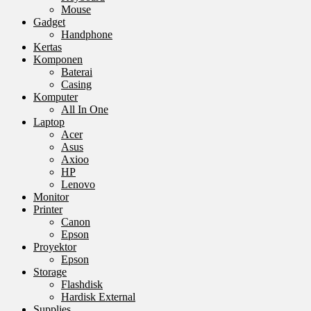
Mouse
Gadget
Handphone
Kertas
Komponen
Baterai
Casing
Komputer
All In One
Laptop
Acer
Asus
Axioo
HP
Lenovo
Monitor
Printer
Canon
Epson
Proyektor
Epson
Storage
Flashdisk
Hardisk External
Supplies