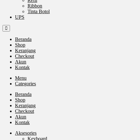
Refil
Ribbon
Tinta Botol
UPS
Beranda
Shop
Keranjang
Checkout
Akun
Kontak
Menu
Categories
Beranda
Shop
Keranjang
Checkout
Akun
Kontak
Aksesories
Keyboard