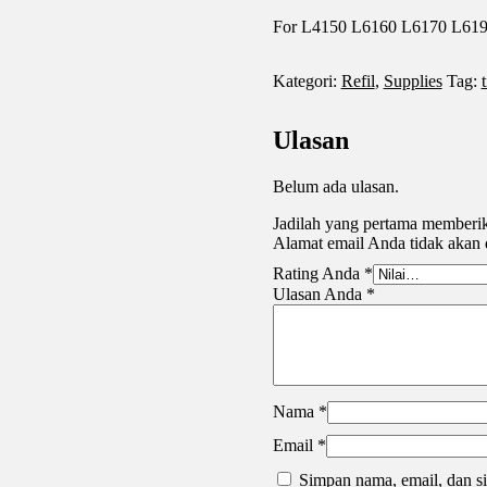
For L4150 L6160 L6170 L6
Kategori:
Refil
,
Supplies
Tag:
Ulasan
Belum ada ulasan.
Jadilah yang pertama memb
Alamat email Anda tidak akan 
Rating Anda
*
Ulasan Anda
*
Nama
*
Email
*
Simpan nama, email, dan si