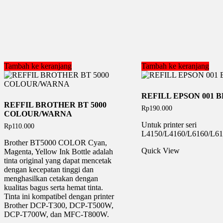
Tambah ke keranjang
Tambah ke keranjang
REFILL EPSON 001 
REFFIL BROTHER BT 5000
Rp
190.000
COLOUR/WARNA
Untuk printer seri
Rp
110.000
L4150/L4160/L6160/L61
Brother BT5000 COLOR Cyan,
Quick View
Magenta, Yellow Ink Bottle adalah
tinta original yang dapat mencetak
dengan kecepatan tinggi dan
menghasilkan cetakan dengan
kualitas bagus serta hemat tinta.
Tinta ini kompatibel dengan printer
Brother DCP-T300, DCP-T500W,
DCP-T700W, dan MFC-T800W.