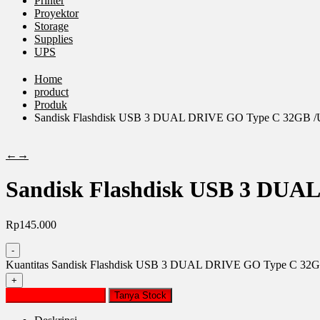
Printer
Proyektor
Storage
Supplies
UPS
Home
product
Produk
Sandisk Flashdisk USB 3 DUAL DRIVE GO Type C 32GB /
←
→
Sandisk Flashdisk USB 3 DUA
Rp
145.000
-
Kuantitas Sandisk Flashdisk USB 3 DUAL DRIVE GO Type C 32
+
Tambah ke keranjang
Tanya Stock