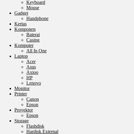
Keyboard
Mouse
Gadget
Handphone
Kertas
Komponen
Baterai
Casing
Komputer
All In One
Laptop
Acer
Asus
Axioo
HP
Lenovo
Monitor
Printer
Canon
Epson
Proyektor
Epson
Storage
Flashdisk
Hardisk External