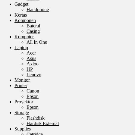
Gadget
Handphone
Kertas
Komponen
Baterai
Casing
Komputer
All In One
Laptop
Acer
Asus
Axioo
HP
Lenovo
Monitor
Printer
Canon
Epson
Proyektor
Epson
Storage
Flashdisk
Hardisk External
Supplies
Catridge