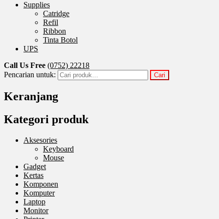
Supplies
Catridge
Refil
Ribbon
Tinta Botol
UPS
Call Us Free
(0752) 22218
Pencarian untuk:
Cari
Keranjang
Kategori produk
Aksesories
Keyboard
Mouse
Gadget
Kertas
Komponen
Komputer
Laptop
Monitor