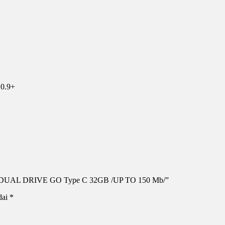
10.9+
SB 3 DUAL DRIVE GO Type C 32GB /UP TO 150 Mb/”
dai
*