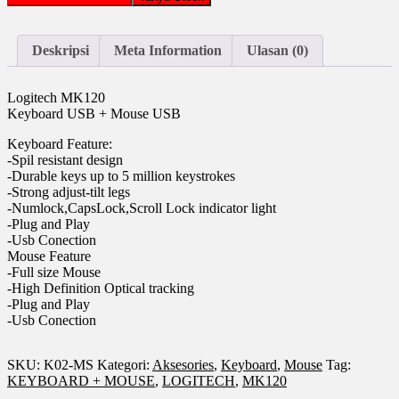
+
MOUSE
LOGITECH
Deskripsi
Meta Information
Ulasan (0)
MK120
Logitech MK120
Keyboard USB + Mouse USB
Keyboard Feature:
-Spil resistant design
-Durable keys up to 5 million keystrokes
-Strong adjust-tilt legs
-Numlock,CapsLock,Scroll Lock indicator light
-Plug and Play
-Usb Conection
Mouse Feature
-Full size Mouse
-High Definition Optical tracking
-Plug and Play
-Usb Conection
SKU:
K02-MS
Kategori:
Aksesories
,
Keyboard
,
Mouse
Tag:
KEYBOARD + MOUSE
,
LOGITECH
,
MK120