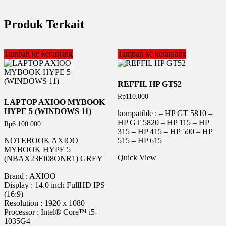
Produk Terkait
Tambah ke keranjang
Tambah ke keranjang
REFFIL HP GT52
Rp
110.000
LAPTOP AXIOO MYBOOK
HYPE 5 (WINDOWS 11)
kompatible : – HP GT 5810 –
HP GT 5820 – HP 115 – HP
Rp
6.100.000
315 – HP 415 – HP 500 – HP
NOTEBOOK AXIOO
515 – HP 615
MYBOOK HYPE 5
Quick View
(NBAX23FJ08ONR1) GREY
Brand : AXIOO
Display : 14.0 inch FullHD IPS
(16:9)
Resolution : 1920 x 1080
Processor : Intel® Core™ i5-
1035G4