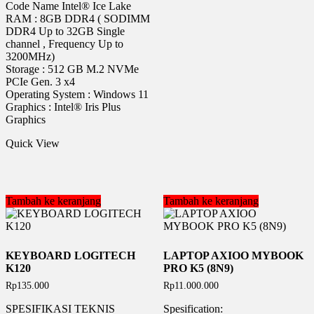
Code Name Intel® Ice Lake
RAM : 8GB DDR4 ( SODIMM
DDR4 Up to 32GB Single
channel , Frequency Up to
3200MHz)
Storage : 512 GB M.2 NVMe
PCIe Gen. 3 x4
Operating System : Windows 11
Graphics : Intel® Iris Plus
Graphics
Quick View
Tambah ke keranjang
Tambah ke keranjang
KEYBOARD LOGITECH
LAPTOP AXIOO MYBOOK
K120
PRO K5 (8N9)
Rp
135.000
Rp
11.000.000
SPESIFIKASI TEKNIS
Spesification: