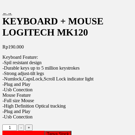
←
→
KEYBOARD + MOUSE
LOGITECH MK120
Rp
190.000
Keyboard Feature:
-Spil resistant design
-Durable keys up to 5 million keystrokes
-Strong adjust-tilt legs
-Numlock,CapsLock,Scroll Lock indicator light
-Plug and Play
-Usb Conection
Mouse Feature
-Full size Mouse
-High Definition Optical tracking
-Plug and Play
-Usb Conection
Kuantitas
-
+
KEYBOARD
Tambah ke keranjang
Tanya Stock