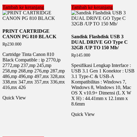
Tambah ke keranjang
Tambah ke keranjang
PRINT CARTRIDGE
CANON PG 810 BLACK
Sandisk Flashdisk USB 3
DUAL DRIVE GO Type C
Rp
230.000
32GB /UP TO 150 Mb/
Cartridge Tinta Canon 810
Rp
145.000
Black Compatible : ip 2770,ip
2772,mp 237,mp 245,mp
Spesifikasi Lengkap Interface :
258,mp 268,mp 276,mp 287,mp
USB 3.1 Gen 1 Konektor : USB
486,mp 496,mp 497,mx 328,mx
3.1 Type-C & USB-A
338,mx 347,mx 357,mx 336,mx
Kompatibilitas : Windows 7,
416,mx 426
Windows 8, Windows 10, Mac
OS X v10.9+ Dimensi (L X W
Quick View
X H) : 44.41mm x 12.1mm x
8.6mm
Quick View