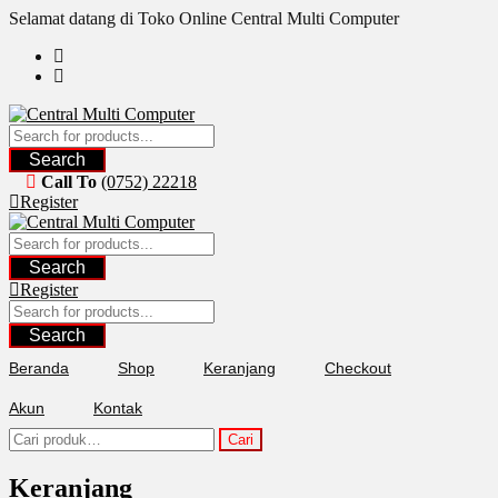
Skip
Selamat datang di Toko Online Central Multi Computer
to
content
Search
Call To
(0752) 22218
Register
Search
Register
Search
Beranda
Shop
Keranjang
Checkout
Akun
Kontak
Pencarian
Cari
untuk:
Keranjang