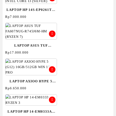
LAPTOP HP 14S-EP0261TU-
INTEL CORE I3 (SILVER)
Rp
7.000.000
LAPTOP ASUS TUF
FA607NUG-R745J6M-HM
Rp
17.000.000
(RYZEN 7)
LAPTOP AXIOO HYPE 5
(G12) 16GB/512GB WIN 11
Rp
6.650.000
PRO
LAPTOP HP 14-EM0333AU