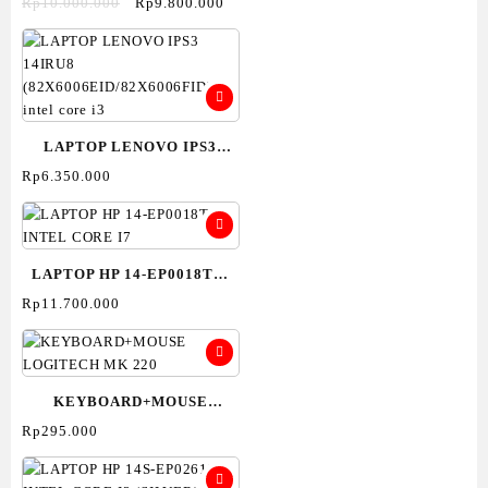
VIPS7151M/7152M (RYZEN
Harga
Harga
Rp
10.000.000
Rp
9.800.000
aslinya
saat
7)
adalah:
ini
Rp10.000.000.
adalah:
Rp9.800.000.
LAPTOP LENOVO IPS3
14IRU8
Rp
6.350.000
(82X6006EID/82X6006FID)
intel core i3
LAPTOP HP 14-EP0018TU-
INTEL CORE I7
Rp
11.700.000
KEYBOARD+MOUSE
LOGITECH MK 220
Rp
295.000