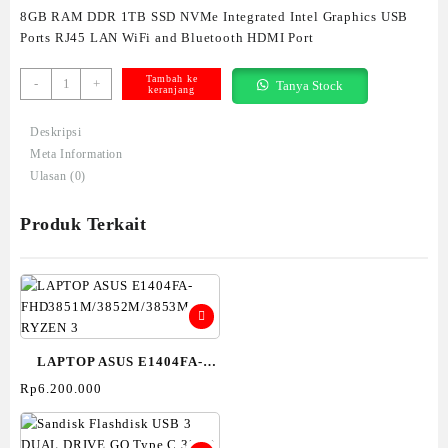
8GB RAM DDR 1TB SSD NVMe Integrated Intel Graphics USB
Ports RJ45 LAN WiFi and Bluetooth HDMI Port
Kuantitas
Tambah ke
-
+
Tanya Stock
keranjang
LAPTOP
AXIOO
Deskripsi
MYBOOK
Meta Information
PRO
Ulasan (0)
K5
(8N9)
Produk Terkait
LAPTOP ASUS E1404FA-
FHD3851M/3852M/3853M-
Rp
6.200.000
RYZEN 3