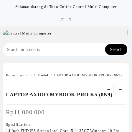
Skip
Selamat datang di Toko Online Central Multi Computer
to
content
Search
Home
product
Produk
LAPTOP AXIOO MYBOOK PRO K5 (8N9)
←
→
LAPTOP AXIOO MYBOOK PRO K5 (8N9)
Rp
11.000.000
Spesification:
14 Inch FHD IPS Screen Intel Core i5-1135G7 Windows 10 Pro