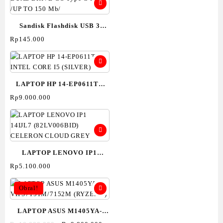
Sandisk Flashdisk USB 3
DUAL DRIVE GO Type C
Rp
145.000
32GB /UP TO 150 Mb/
LAPTOP HP 14-EP0611TU
INTEL CORE I5 (SILVER)
Rp
9.000.000
LAPTOP LENOVO IP1
14IJL7 (82LV006BID)
Rp
5.100.000
CELERON CLOUD GREY
Obral!
LAPTOP ASUS M1405YA-