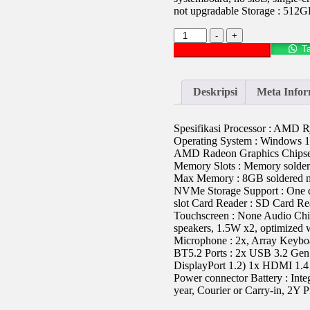
not upgradable Storage : 51
Kuantitas
-
+
LAPTOP
T
Tambah ke keranjang
LENOVO
IPS3
14ABR8-
Deskripsi
Meta Infor
82XL007BID
Spesifikasi Processor : AMD 
Operating System : Windows 1
AMD Radeon Graphics Chipse
Memory Slots : Memory soldere
Max Memory : 8GB soldered m
NVMe Storage Support : One d
slot Card Reader : SD Card Re
Touchscreen : None Audio Chip
speakers, 1.5W x2, optimized
Microphone : 2x, Array Keyboa
BT5.2 Ports : 2x USB 3.2 Gen 
DisplayPort 1.2) 1x HDMI 1.4
Power connector Battery : Int
year, Courier or Carry-in, 