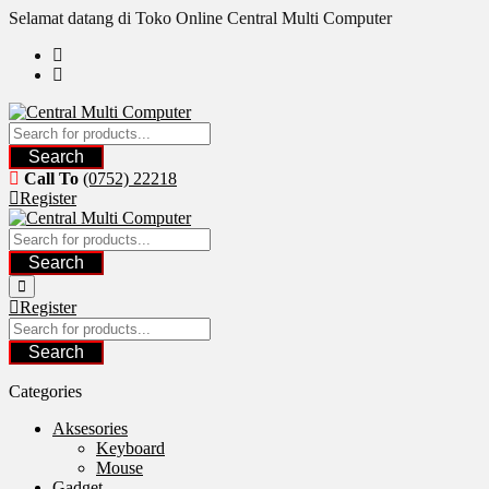
Skip
Selamat datang di Toko Online Central Multi Computer
to
content
Search
Call To
(0752) 22218
Register
Search
Register
Search
Categories
Aksesories
Keyboard
Mouse
Gadget