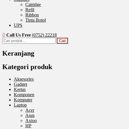
Catridge
Refil
Ribbon
Tinta Botol
UPS
Call Us Free
(0752) 22218
Pencarian
Cari
untuk:
Keranjang
Kategori produk
Aksesories
Gadget
Kertas
Komponen
Komputer
Laptop
Acer
Asus
Axioo
HP