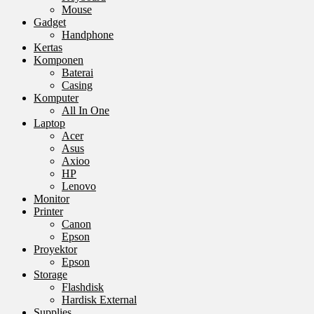
Mouse
Gadget
Handphone
Kertas
Komponen
Baterai
Casing
Komputer
All In One
Laptop
Acer
Asus
Axioo
HP
Lenovo
Monitor
Printer
Canon
Epson
Proyektor
Epson
Storage
Flashdisk
Hardisk External
Supplies