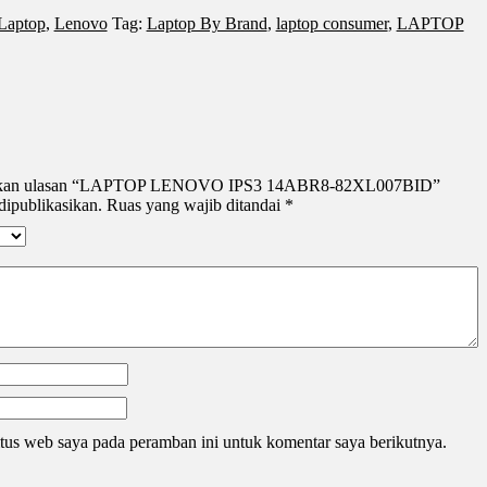
Laptop
,
Lenovo
Tag:
Laptop By Brand
,
laptop consumer
,
LAPTOP
erikan ulasan “LAPTOP LENOVO IPS3 14ABR8-82XL007BID”
dipublikasikan.
Ruas yang wajib ditandai
*
tus web saya pada peramban ini untuk komentar saya berikutnya.