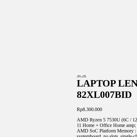
←
→
LAPTOP LEN
82XL007BID
Rp
8.300.000
AMD Ryzen 5 7530U (6C / 12T
11 Home + Office Home amp; S
AMD SoC Platform Memory : 
systemboard, no slots, singl