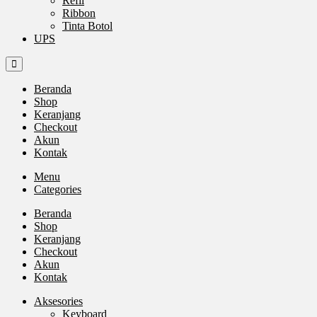
Refil
Ribbon
Tinta Botol
UPS
Beranda
Shop
Keranjang
Checkout
Akun
Kontak
Menu
Categories
Beranda
Shop
Keranjang
Checkout
Akun
Kontak
Aksesories
Keyboard