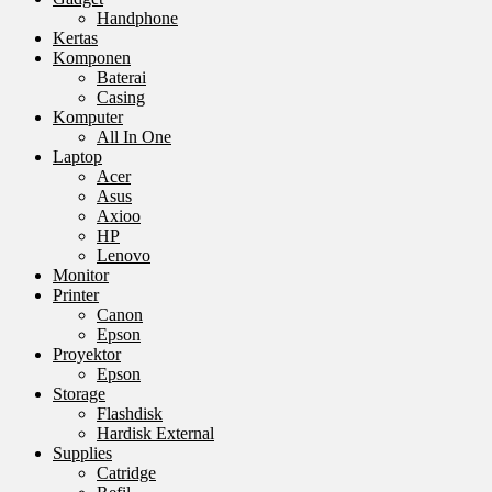
Handphone
Kertas
Komponen
Baterai
Casing
Komputer
All In One
Laptop
Acer
Asus
Axioo
HP
Lenovo
Monitor
Printer
Canon
Epson
Proyektor
Epson
Storage
Flashdisk
Hardisk External
Supplies
Catridge