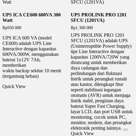
UPS ICA CE600 600VA 300
UPS PROLINK PRO 1201
Watt
SFCU (1201VA)
Rp
950.000
Rp
1.300.000
UPS PROLINK PRO 1201
UPS ICA 600 VA (model
SFCU
(1201VA) adalah UPS
CE600) adalah UPS Line
(Uninterruptible Power Supply)
Interactive dengan kapasitas
tipe Line Interactive dengan
600VA/300W, menggunakan
kapasitas 1200VA/720W yang
baterai 1x12V 7Ah,
dirancang untuk memberikan
memberikan
daya cadangan dan
waktu backup sekitar 10 menit
perlindungan dari fluktuasi
(tergantung beban)
listrik untuk perangkat rumah
atau kantor, dilengkapi fitur
Quick View
seperti stabilisasi tegangan
otomatis (AVR) untuk menjaga
listrik stabil, pengisian daya
baterai Super Fast Charging,
layar LCD, dan port USB untuk
monitoring, cocok untuk PC,
monitor, modem, dan perangkat
elektronik penting lainnya.
Quick View