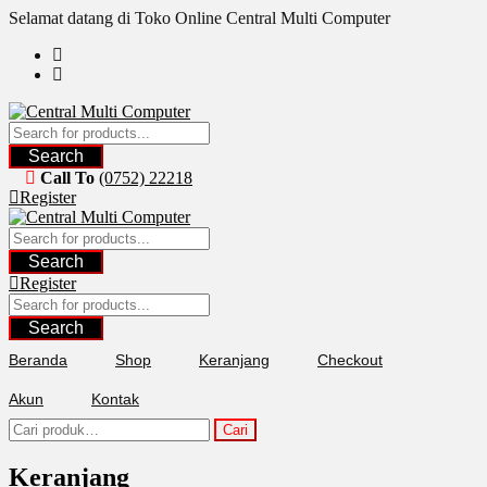
Skip
Selamat datang di Toko Online Central Multi Computer
to
content
Search
Call To
(0752) 22218
Register
Search
Register
Search
Beranda
Shop
Keranjang
Checkout
Akun
Kontak
Pencarian
Cari
untuk:
Keranjang