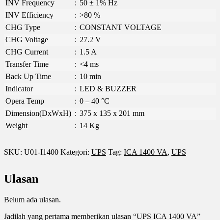
INV Frequency
:
50 ± 1% Hz
INV Efficiency
:
>80 %
CHG Type
:
CONSTANT VOLTAGE
CHG Voltage
:
27.2 V
CHG Current
:
1.5 A
Transfer Time
:
<4 ms
Back Up Time
:
10 min
Indicator
:
LED & BUZZER
Opera Temp
:
0 – 40 °C
Dimension(DxWxH)
:
375 x 135 x 201 mm
Weight
:
14 Kg
SKU:
U01-I1400
Kategori:
UPS
Tag:
ICA 1400 VA
,
UPS
Ulasan
Belum ada ulasan.
Jadilah yang pertama memberikan ulasan “UPS ICA 1400 VA”