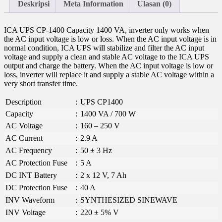
Deskripsi
Meta Information
Ulasan (0)
ICA UPS CP-1400 Capacity 1400 VA, inverter only works when
the AC input voltage is low or loss. When the AC input voltage is in
normal condition, ICA UPS will stabilize and filter the AC input
voltage and supply a clean and stable AC voltage to the ICA UPS
output and charge the battery. When the AC input voltage is low or
loss, inverter will replace it and supply a stable AC voltage within a
very short transfer time.
Description
:
UPS CP1400
Capacity
:
1400 VA / 700 W
AC Voltage
:
160 – 250 V
AC Current
:
2.9 A
AC Frequency
:
50 ± 3 Hz
AC Protection Fuse
:
5 A
DC INT Battery
:
2 x 12 V, 7 Ah
DC Protection Fuse
:
40 A
INV Waveform
:
SYNTHESIZED SINEWAVE
INV Voltage
:
220 ± 5% V