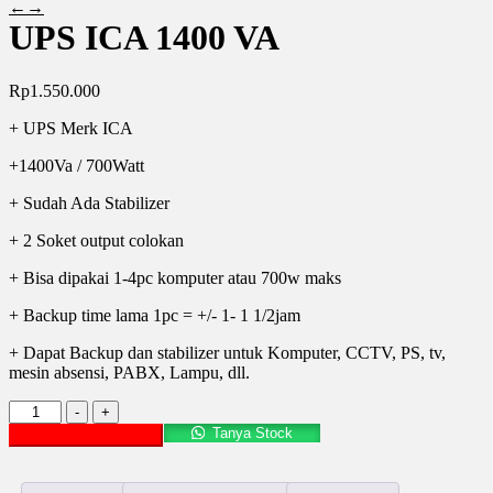
←
→
UPS ICA 1400 VA
Rp
1.550.000
+ UPS Merk ICA
+1400Va / 700Watt
+ Sudah Ada Stabilizer
+ 2 Soket output colokan
+ Bisa dipakai 1-4pc komputer atau 700w maks
+ Backup time lama 1pc = +/- 1- 1 1/2jam
+ Dapat Backup dan stabilizer untuk Komputer, CCTV, PS, tv,
mesin absensi, PABX, Lampu, dll.
Kuantitas
-
+
UPS
Tanya Stock
Tambah ke keranjang
ICA
1400
VA