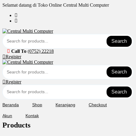
Skip
Selamat datang di Toko Online Central Multi Computer
to
content
Search
Call To
(0752) 22218
Register
Search
Register
Search
Beranda
Shop
Keranjang
Checkout
Akun
Kontak
Products