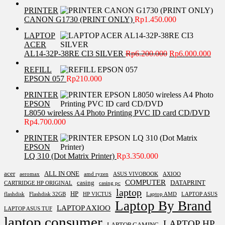
PRINTER
CANON G1730 (PRINT ONLY)
Rp
1.450.000
LAPTOP
ACER
Harga
Har
AL14-32P-38RE CI3 SILVER
Rp
6.200.000
Rp
6.000.000
aslinya
saat
REFILL
adalah:
ini
EPSON 057
Rp
210.000
Rp6.200.000.
adal
Rp6.
PRINTER
EPSON
L8050 wireless A4 Photo Printing PVC ID card CD/DVD
Rp
4.700.000
PRINTER
EPSON
LQ 310 (Dot Matrix Printer)
Rp
3.350.000
acer
ALL IN ONE
aeromax
amd ryzen
ASUS VIVOBOOK
AXIOO
COMPUTER
casing
DATAPRINT
CARTRIDGE HP ORIGINAL
casing pc
laptop
HP
flashdisk
Flashdisk 32GB
HP VICTUS
Laptop AMD
LAPTOP ASUS
Laptop By Brand
LAPTOP AXIOO
LAPTOP ASUS TUF
laptop consumer
LAPTOP HP
LAPTOP GAMING