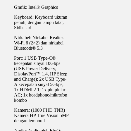
Grafik: Intel®️ Graphics
Keyboard: Keyboard ukuran
penuh, dengan lampu latar,
Sidik Jari
Nirkabel: Nirkabel Realtek
Wi-Fi 6 (2×2) dan nirkabel
Bluetooth®️ 5.3
Port: 1 USB Type-C®️
kecepatan sinyal 10Gbps
(USB Power Delivery,
DisplayPort™️ 1.4, HP Sleep
and Charge); 2x USB Type-
A kecepatan sinyal 5Gbps;
1x HDMI 2.1; 1x pin pintar
AC; 1x headphone/mikrofon
kombo
Kamera: (1080 FHD TNR)
Kamera HP True Vision 5MP
dengan temporal
Audio: Audio oleh B&O;