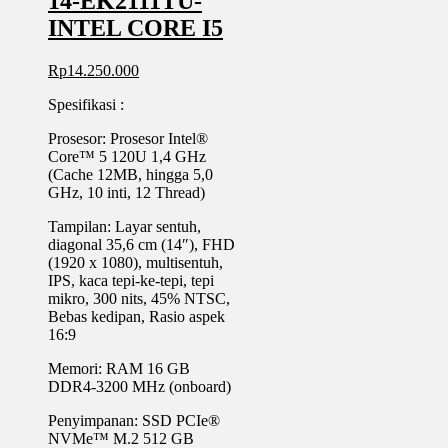
14-EK2111TU-
INTEL CORE I5
Rp
14.250.000
Spesifikasi :
Prosesor: Prosesor Intel®️
Core™️ 5 120U 1,4 GHz
(Cache 12MB, hingga 5,0
GHz, 10 inti, 12 Thread)
Tampilan: Layar sentuh,
diagonal 35,6 cm (14″), FHD
(1920 x 1080), multisentuh,
IPS, kaca tepi-ke-tepi, tepi
mikro, 300 nits, 45% NTSC,
Bebas kedipan, Rasio aspek
16:9
Memori: RAM 16 GB
DDR4-3200 MHz (onboard)
Penyimpanan: SSD PCIe®️
NVMe™️ M.2 512 GB