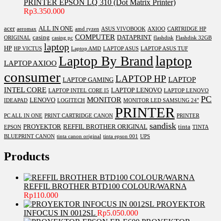
PRINTER EPSON LQ 310 (Dot Matrix Printer)
Rp
3.350.000
acer
ALL IN ONE
aeromax
amd ryzen
ASUS VIVOBOOK
AXIOO
CARTRIDGE HP
COMPUTER
casing
DATAPRINT
ORIGINAL
casing pc
flashdisk
Flashdisk 32GB
laptop
HP
HP VICTUS
Laptop AMD
LAPTOP ASUS
LAPTOP ASUS TUF
laptop
Laptop By Brand
LAPTOP AXIOO
consumer
LAPTOP HP
LAPTOP
LAPTOP GAMING
INTEL CORE
LAPTOP LENOVO
LAPTOP INTEL CORE I5
LAPTOP LENOVO
PC
MONITOR
LENOVO
IDEAPAD
LOGITECH
MONITOR LED SAMSUNG 24"
PRINTER
PC ALL IN ONE
PRINT CARTRIDGE CANON
PRINTER
sandisk
PROYEKTOR
REFFIL BROTHER ORIGINAL
tinta
EPSON
TINTA
BLUEPRINT CANON
tinta canon original
tinta epson 001
UPS
Products
REFFIL BROTHER BTD100 COLOUR/WARNA
Rp
110.000
PROYEKTOR
INFOCUS IN 0012SL
Rp
5.050.000