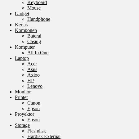
Keyboard
Mouse
Gadget
Handphone
Kertas
Komponen
Baterai
Casing
Komputer
All In One
Laptop
Acer
Asus
Axioo
HP
Lenovo
Monitor
Printer
Canon
Epson
Proyektor
Epson
Storage
Flashdisk
Hardisk External