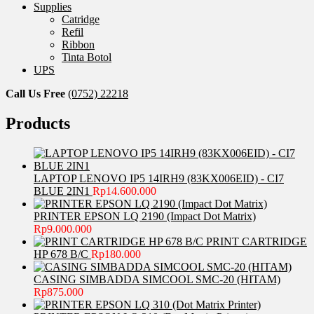
Supplies
Catridge
Refil
Ribbon
Tinta Botol
UPS
Call Us Free
(0752) 22218
Products
LAPTOP LENOVO IP5 14IRH9 (83KX006EID) - CI7
BLUE 2IN1
Rp
14.600.000
PRINTER EPSON LQ 2190 (Impact Dot Matrix)
Rp
9.000.000
PRINT CARTRIDGE
HP 678 B/C
Rp
180.000
CASING SIMBADDA SIMCOOL SMC-20 (HITAM)
Rp
875.000