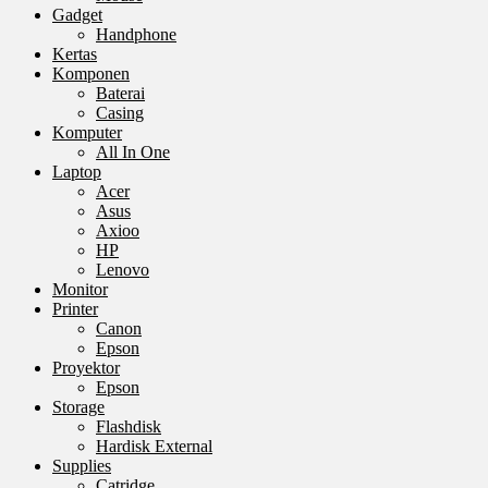
Gadget
Handphone
Kertas
Komponen
Baterai
Casing
Komputer
All In One
Laptop
Acer
Asus
Axioo
HP
Lenovo
Monitor
Printer
Canon
Epson
Proyektor
Epson
Storage
Flashdisk
Hardisk External
Supplies
Catridge