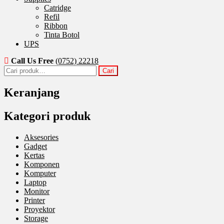
Catridge
Refil
Ribbon
Tinta Botol
UPS
Call Us Free
(0752) 22218
Pencarian
Cari
untuk:
Keranjang
Kategori produk
Aksesories
Gadget
Kertas
Komponen
Komputer
Laptop
Monitor
Printer
Proyektor
Storage