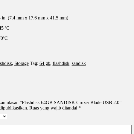
3 in. (7.4 mm x 17.6 mm x 41.5 mm)
45 ºC
70ºC
shdisk
,
Storage
Tag:
64 gb
,
flashdisk
,
sandisk
ikan ulasan “Flashdisk 64GB SANDISK Cruzer Blade USB 2.0”
dipublikasikan.
Ruas yang wajib ditandai
*