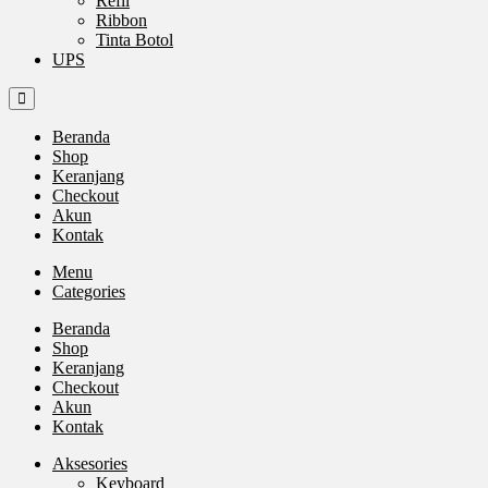
Refil
Ribbon
Tinta Botol
UPS
Beranda
Shop
Keranjang
Checkout
Akun
Kontak
Menu
Categories
Beranda
Shop
Keranjang
Checkout
Akun
Kontak
Aksesories
Keyboard