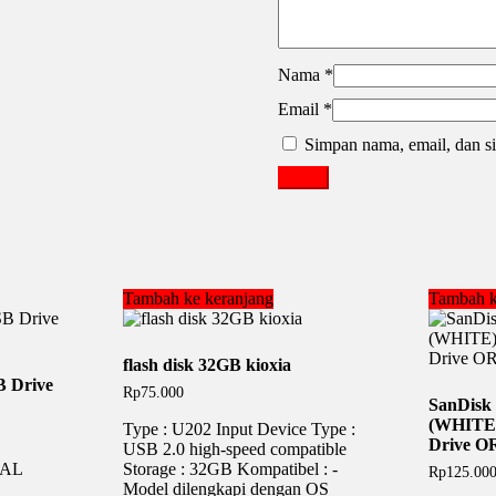
Nama
*
Email
*
Simpan nama, email, dan si
Tambah ke keranjang
Tambah k
flash disk 32GB kioxia
B Drive
Rp
75.000
SanDisk
(WHITE)
Type : U202 Input Device Type :
Drive O
USB 2.0 high-speed compatible
UAL
Storage : 32GB Kompatibel : -
Rp
125.00
Model dilengkapi dengan OS