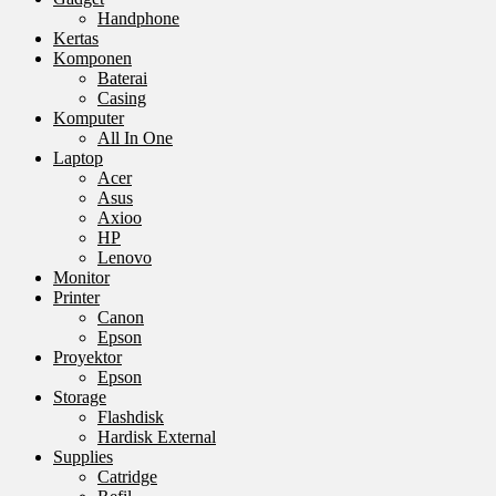
Handphone
Kertas
Komponen
Baterai
Casing
Komputer
All In One
Laptop
Acer
Asus
Axioo
HP
Lenovo
Monitor
Printer
Canon
Epson
Proyektor
Epson
Storage
Flashdisk
Hardisk External
Supplies
Catridge