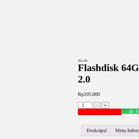
←
→
Flashdisk 64
2.0
Rp
105.000
Kuantitas
-
+
Flashdisk
T
Tambah ke keranjang
64GB
SANDISK
Cruzer
Deskripsi
Meta Infor
Blade
USB