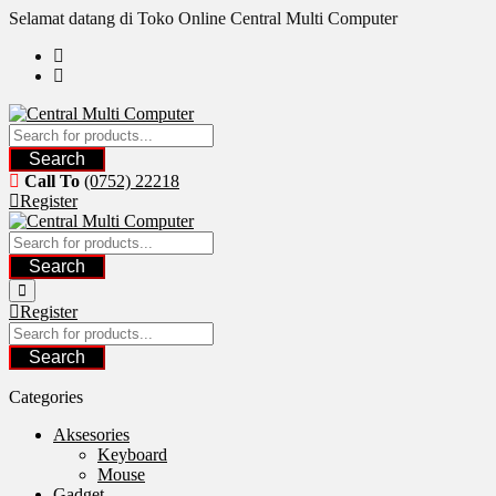
Skip
Selamat datang di Toko Online Central Multi Computer
to
content
Search
Call To
(0752) 22218
Register
Search
Register
Search
Categories
Aksesories
Keyboard
Mouse
Gadget