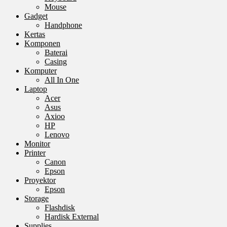
Mouse
Gadget
Handphone
Kertas
Komponen
Baterai
Casing
Komputer
All In One
Laptop
Acer
Asus
Axioo
HP
Lenovo
Monitor
Printer
Canon
Epson
Proyektor
Epson
Storage
Flashdisk
Hardisk External
Supplies