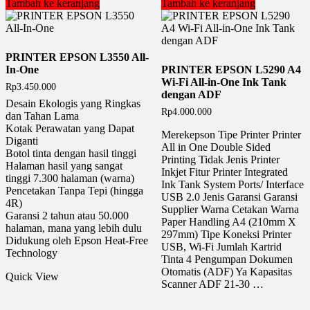
Tambah ke keranjang
Tambah ke keranjang
PRINTER EPSON L3550 All-
In-One
PRINTER EPSON L5290 A4
Wi-Fi All-in-One Ink Tank
Rp
3.450.000
dengan ADF
Desain Ekologis yang Ringkas
Rp
4.000.000
dan Tahan Lama
Kotak Perawatan yang Dapat
Merekepson Tipe Printer Printer
Diganti
All in One Double Sided
Botol tinta dengan hasil tinggi
Printing Tidak Jenis Printer
Halaman hasil yang sangat
Inkjet Fitur Printer Integrated
tinggi 7.300 halaman (warna)
Ink Tank System Ports/ Interface
Pencetakan Tanpa Tepi (hingga
USB 2.0 Jenis Garansi Garansi
4R)
Supplier Warna Cetakan Warna
Garansi 2 tahun atau 50.000
Paper Handling A4 (210mm X
halaman, mana yang lebih dulu
297mm) Tipe Koneksi Printer
Didukung oleh Epson Heat-Free
USB, Wi-Fi Jumlah Kartrid
Technology
Tinta 4 Pengumpan Dokumen
Otomatis (ADF) Ya Kapasitas
Quick View
Scanner ADF 21-30 …