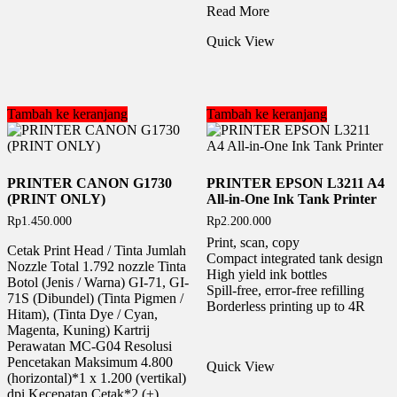
PRINTER
Read More
EPSON
Quick View
L5290
A4
Wi-
Fi
All-
Tambah ke keranjang
Tambah ke keranjang
in-
One
Ink
Tank
PRINTER CANON G1730
PRINTER EPSON L3211 A4
dengan
(PRINT ONLY)
All-in-One Ink Tank Printer
ADF
Rp
1.450.000
Rp
2.200.000
Print, scan, copy
Cetak Print Head / Tinta Jumlah
Compact integrated tank design
Nozzle Total 1.792 nozzle Tinta
High yield ink bottles
Botol (Jenis / Warna) GI-71, GI-
Spill-free, error-free refilling
71S (Dibundel) (Tinta Pigmen /
Borderless printing up to 4R
Hitam), (Tinta Dye / Cyan,
Magenta, Kuning) Kartrij
Perawatan MC-G04 Resolusi
Pencetakan Maksimum 4.800
Quick View
(horizontal)*1 x 1.200 (vertikal)
dpi Kecepatan Cetak*2 (±)