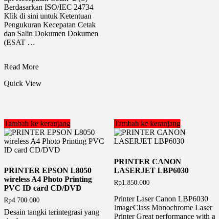
Berdasarkan ISO/IEC 24734
Klik di sini untuk Ketentuan
Pengukuran Kecepatan Cetak
dan Salin Dokumen Dokumen
(ESAT …
PRINTER
Read More
CANON
Quick View
G1730
(PRINT
ONLY)
Tambah ke keranjang
Tambah ke keranjang
PRINTER CANON
PRINTER EPSON L8050
LASERJET LBP6030
wireless A4 Photo Printing
Rp
1.850.000
PVC ID card CD/DVD
Printer Laser Canon LBP6030
Rp
4.700.000
ImageClass Monochrome Laser
Desain tangki terintegrasi yang
Printer Great performance with a