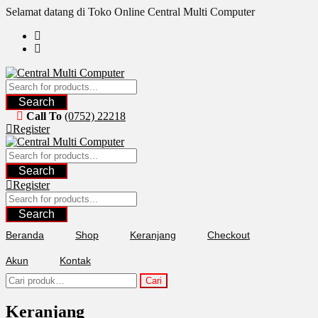
Skip
Selamat datang di Toko Online Central Multi Computer
to
content
Search
Call To
(0752) 22218
Register
Search
Register
Search
Beranda
Shop
Keranjang
Checkout
Akun
Kontak
Pencarian
Cari
untuk:
Keranjang