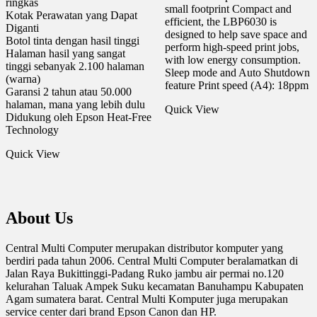
ringkas
small footprint Compact and
Kotak Perawatan yang Dapat
efficient, the LBP6030 is
Diganti
designed to help save space and
Botol tinta dengan hasil tinggi
perform high-speed print jobs,
Halaman hasil yang sangat
with low energy consumption.
tinggi sebanyak 2.100 halaman
Sleep mode and Auto Shutdown
(warna)
feature Print speed (A4): 18ppm
Garansi 2 tahun atau 50.000
halaman, mana yang lebih dulu
Quick View
Didukung oleh Epson Heat-Free
Technology
Quick View
About Us
Central Multi Computer merupakan distributor komputer yang
berdiri pada tahun 2006. Central Multi Computer beralamatkan di
Jalan Raya Bukittinggi-Padang Ruko jambu air permai no.120
kelurahan Taluak Ampek Suku kecamatan Banuhampu Kabupaten
Agam sumatera barat. Central Multi Komputer juga merupakan
service center dari brand Epson Canon dan HP.