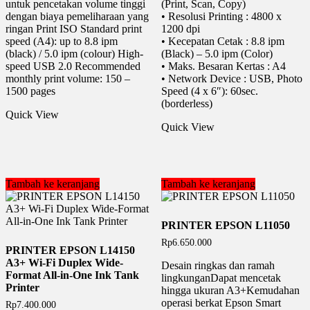
untuk pencetakan volume tinggi
(Print, Scan, Copy)
dengan biaya pemeliharaan yang
• Resolusi Printing : 4800 x
ringan Print ISO Standard print
1200 dpi
speed (A4): up to 8.8 ipm
• Kecepatan Cetak : 8.8 ipm
(black) / 5.0 ipm (colour) High-
(Black) – 5.0 ipm (Color)
speed USB 2.0 Recommended
• Maks. Besaran Kertas : A4
monthly print volume: 150 –
• Network Device : USB, Photo
1500 pages
Speed (4 x 6″): 60sec.
(borderless)
Quick View
Quick View
Tambah ke keranjang
Tambah ke keranjang
PRINTER EPSON L11050
Rp
6.650.000
PRINTER EPSON L14150
A3+ Wi-Fi Duplex Wide-
Desain ringkas dan ramah
Format All-in-One Ink Tank
lingkunganDapat mencetak
Printer
hingga ukuran A3+Kemudahan
operasi berkat Epson Smart
Rp
7.400.000