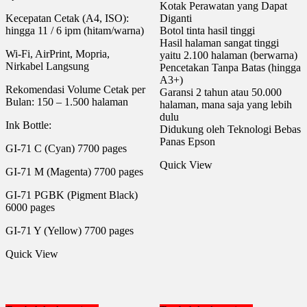
Kotak Perawatan yang Dapat
Kecepatan Cetak (A4, ISO):
Diganti
hingga 11 / 6 ipm (hitam/warna)
Botol tinta hasil tinggi
Hasil halaman sangat tinggi
Wi-Fi, AirPrint, Mopria,
yaitu 2.100 halaman (berwarna)
Nirkabel Langsung
Pencetakan Tanpa Batas (hingga
A3+)
Rekomendasi Volume Cetak per
Garansi 2 tahun atau 50.000
Bulan: 150 – 1.500 halaman
halaman, mana saja yang lebih
dulu
Ink Bottle:
Didukung oleh Teknologi Bebas
Panas Epson
GI-71 C (Cyan) 7700 pages
Quick View
GI-71 M (Magenta) 7700 pages
GI-71 PGBK (Pigment Black)
6000 pages
GI-71 Y (Yellow) 7700 pages
Quick View