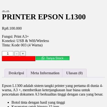
←
→
PRINTER EPSON L1300
Rp
8.100.000
Fungsi: Print A3+
Koneksi: USB & Wifi/Wireless
Tinta: Kode 003 (4 Warna)
Kuantitas
-
+
PRINTER
Tanya Stock
Tambah ke keranjang
EPSON
L1300
Deskripsi
Meta Information
Ulasan (0)
Epson L1300 adalah sistem tangki printer yang pertama di dunia 4-
warna, A3 +, memberikan keterjangkauan luar biasa untuk
pencetakan dokumen A3 berkualitas tinggi dengan cara yang besar.
Botol tinta dengan hasil yang tinggi
Kecepatan cetak hingga 15 ipm