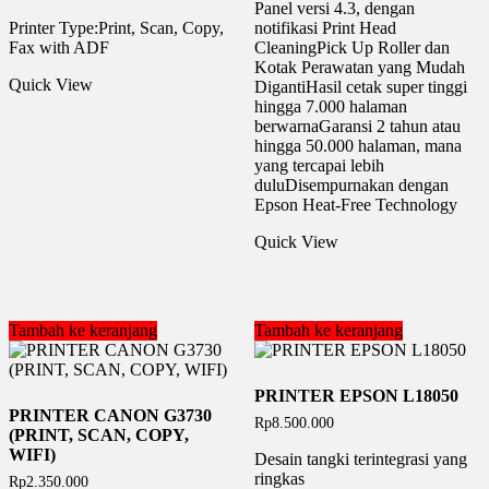
Panel versi 4.3, dengan
Printer Type:Print, Scan, Copy,
notifikasi Print Head
Fax with ADF
CleaningPick Up Roller dan
Kotak Perawatan yang Mudah
Quick View
DigantiHasil cetak super tinggi
hingga 7.000 halaman
berwarnaGaransi 2 tahun atau
hingga 50.000 halaman, mana
yang tercapai lebih
duluDisempurnakan dengan
Epson Heat-Free Technology
Quick View
Tambah ke keranjang
Tambah ke keranjang
PRINTER EPSON L18050
PRINTER CANON G3730
Rp
8.500.000
(PRINT, SCAN, COPY,
WIFI)
Desain tangki terintegrasi yang
ringkas
Rp
2.350.000