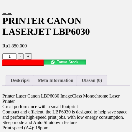
←
→
PRINTER CANON
LASERJET LBP6030
Rp
1.850.000
Kuantitas
-
+
PRINTER
Tanya Stock
Tambah ke keranjang
CANON
LASERJET
LBP6030
Deskripsi
Meta Information
Ulasan (0)
Printer Laser Canon LBP6030 ImageClass Monochrome Laser
Printer
Great performance with a small footprint
Compact and efficient, the LBP6030 is designed to help save space
and perform high-speed print jobs, with low energy consumption.
Sleep mode and Auto Shutdown feature
Print speed (A4): 18ppm