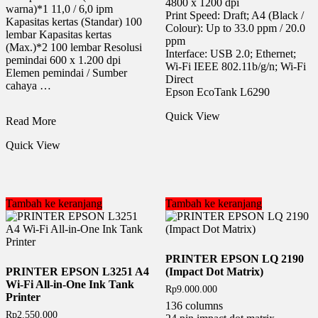
4800 x 1200 dpi
warna)*1 11,0 / 6,0 ipm
Print Speed: Draft; A4 (Black /
Kapasitas kertas (Standar) 100
Colour): Up to 33.0 ppm / 20.0
lembar Kapasitas kertas
ppm
(Max.)*2 100 lembar Resolusi
Interface: USB 2.0; Ethernet;
pemindai 600 x 1.200 dpi
Wi-Fi IEEE 802.11b/g/n; Wi-Fi
Elemen pemindai / Sumber
Direct
cahaya …
Epson EcoTank L6290
Quick View
PRINTER
Read More
CANON
Quick View
G2730
(PRINT,
SCAN,
COPY)
Tambah ke keranjang
Tambah ke keranjang
PRINTER EPSON LQ 2190
PRINTER EPSON L3251 A4
(Impact Dot Matrix)
Wi-Fi All-in-One Ink Tank
Rp
9.000.000
Printer
136 columns
Rp
2.550.000