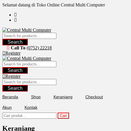
Skip
Selamat datang di Toko Online Central Multi Computer
to
content
Search
Call To
(0752) 22218
Register
Search
Register
Search
Beranda
Shop
Keranjang
Checkout
Akun
Kontak
Pencarian
Cari
untuk:
Keranjang