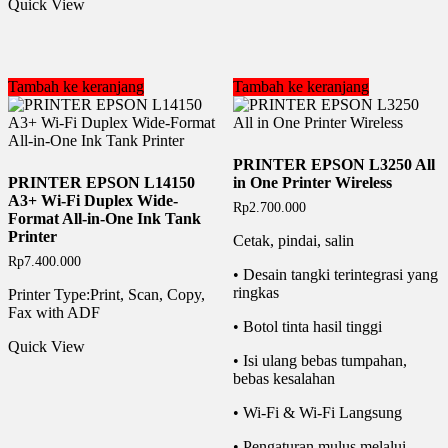
Quick View
Tambah ke keranjang
Tambah ke keranjang
PRINTER EPSON L3250 All
PRINTER EPSON L14150
in One Printer Wireless
A3+ Wi-Fi Duplex Wide-
Rp
2.700.000
Format All-in-One Ink Tank
Printer
Cetak, pindai, salin
Rp
7.400.000
• Desain tangki terintegrasi yang
ringkas
Printer Type:Print, Scan, Copy,
Fax with ADF
• Botol tinta hasil tinggi
Quick View
• Isi ulang bebas tumpahan,
bebas kesalahan
• Wi-Fi & Wi-Fi Langsung
• Pengaturan mulus melalui