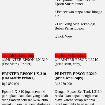
Epson Smart Panel
• Pencetakan tanpa batas hingga
4R
• Didukung oleh Teknologi
Bebas Panas Epson
Quick View
Tambah ke keranjang
Tambah ke keranjang
PRINTER EPSON LX-310
PRINTER EPSON L3210
(Dot Matrix Printer)
(print, scan, copy)
Rp
2.850.000
Rp
2.250.000
Epson LX-310 juga memiliki
Dengan Epson EcoTank L3110,
peringkat keandalan yang telah
Anda akan dapat menghemat
ditingkatkan sebesar 67% lebih
biaya karena setiap set tinta
menakjubkan dari pendahulunya
botol memiliki hasil sangat