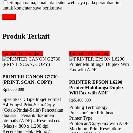
Simpan nama, email, dan situs web saya pada peramban ini
untuk komentar saya berikutnya.
Produk Terkait
Tambah ke keranjang
Tambah ke keranjang
PRINTER CANON G2730
(PRINT, SCAN, COPY)
PRINTER EPSON L6290
Printer Multifungsi Duplex
Rp
1.650.000
Wifi Fax with ADF
Spesifikasi : Tipe Inkjet Format
Rp
5.400.000
A4 Fungsi Print-Scan-Copy
Printing Technology:
(Cetak-Pindai-Salin) Pencetakan
PrecisionCore Printhead
dua sisi – Penarik dokumen
Printer Type:
otomatis (ADF) – Resolusi cetak
Print/Scan/Copy/Fax with ADF
(Max) 4.800 x 1.200 dpi
Maximum Print Resolution:
Kecepatan cetak (Mono /