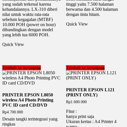
yang sudah terkenal karena
tinggi yaitu 7.500 halaman
kehandalannya. LX-310 diberi
berwarna dan 4.500 halaman
nilai untuk waktu rata-rata
dengan tinta hitam.
sebelum kegagalan (MTBF)
Quick View
10.000 POH (power on hour)
dibandingkan dengan model
yang lebih tua 6000 POH.
Quick View
Tambah ke keranjang
Tambah ke keranjang
PRINTER EPSON L121
PRINTER EPSON L8050
(PRINT ONLY)
wireless A4 Photo Printing
Rp
1.600.000
PVC ID card CD/DVD
Fitur :
Rp
4.700.000
hanya print saja
Desain tangki terintegrasi yang
Ukuran kertas : A4 Printer 4
ringkas
warna