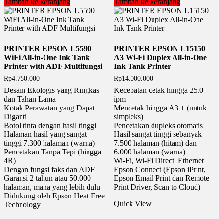
Tambah ke keranjang
Tambah ke keranjang
PRINTER EPSON L5590
PRINTER EPSON L15150
WiFi All-in-One Ink Tank
A3 Wi-Fi Duplex All-in-One
Printer with ADF Multifungsi
Ink Tank Printer
Rp
4.750.000
Rp
14.000.000
Desain Ekologis yang Ringkas
Kecepatan cetak hingga 25.0
dan Tahan Lama
ipm
Kotak Perawatan yang Dapat
Mencetak hingga A3 + (untuk
Diganti
simpleks)
Botol tinta dengan hasil tinggi
Pencetakan dupleks otomatis
Halaman hasil yang sangat
Hasil sangat tinggi sebanyak
tinggi 7.300 halaman (warna)
7.500 halaman (hitam) dan
Pencetakan Tanpa Tepi (hingga
6.000 halaman (warna)
4R)
Wi-Fi, Wi-Fi Direct, Ethernet
Dengan fungsi faks dan ADF
Epson Connect (Epson iPrint,
Garansi 2 tahun atau 50.000
Epson Email Print dan Remote
halaman, mana yang lebih dulu
Print Driver, Scan to Cloud)
Didukung oleh Epson Heat-Free
Quick View
Technology