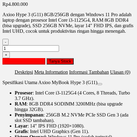
Rp
4.800.000
Axioo Hype 3 (G11) 8GB/256GB dengan Windows 11 Pro adalah
laptop dengan prosesor Intel Core i3-1125G4, RAM 8GB DDR4
(bisa upgrade), SSD 256GB NVMe, layar 14″ FHD IPS, dan grafis
Intel UHD, cocok untuk produktivitas ringan hingga menengah.
-
Kuantitas
LAPTOP
+
AXIOO
Tambah ke keranjang
Tanya Stock
HYPE
3
Deskripsi
Meta Information
Informasi Tambahan
Ulasan (0)
(G11)
8GB/256GB
Spesifikasi Utama Axioo MyBook Hype 3 (G11)
WIN
11
Prosesor
: Intel Core i3-1125G4 (4 Cores, 8 Threads, Turbo
PRO
3.7 GHz).
RAM
: 8GB DDR4 SODIMM 3200MHz (bisa upgrade
hingga 32GB).
Penyimpanan
: 256GB M.2 NVMe PCIe SSD Gen 3 (ada
slot SSD tambahan).
Layar
: 14″ IPS FHD (1920×1080).
Grafis
: Intel UHD Graphics (Gen 11).
Sistem Operasi
: Windows 11 Pro (sudah terinstal).