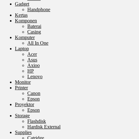
Gadget
Handphone
Kertas
Komponen
Baterai
Casing
Komputer
All In One
Laptop
Acer
Asus
Axioo
HP
Lenovo
Monitor
Printer
Canon
Epson
Proyektor
Epson
Storage
Flashdisk
Hardisk External
Supplies
Catridge