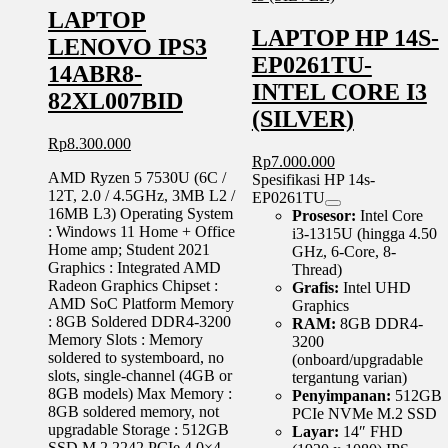
LAPTOP
LAPTOP HP 14S-
LENOVO IPS3
EP0261TU-
14ABR8-
INTEL CORE I3
82XL007BID
(SILVER)
Rp
8.300.000
Rp
7.000.000
AMD Ryzen 5 7530U (6C /
Spesifikasi HP 14s-
12T, 2.0 / 4.5GHz, 3MB L2 /
EP0261TU
16MB L3) Operating System
Prosesor:
Intel Core
: Windows 11 Home + Office
i3-1315U (hingga 4.50
Home amp; Student 2021
GHz, 6-Core, 8-
Graphics : Integrated AMD
Thread)
Radeon Graphics Chipset :
Grafis:
Intel UHD
AMD SoC Platform Memory
Graphics
: 8GB Soldered DDR4-3200
RAM:
8GB DDR4-
Memory Slots : Memory
3200
soldered to systemboard, no
(onboard/upgradable
slots, single-channel (4GB or
tergantung varian)
8GB models) Max Memory :
Penyimpanan:
512GB
8GB soldered memory, not
PCIe NVMe M.2 SSD
upgradable Storage : 512GB
Layar:
14″ FHD
SSD M.2 2242 PCIe 4.0×4