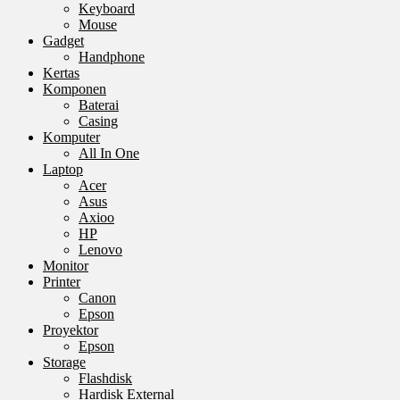
Keyboard
Mouse
Gadget
Handphone
Kertas
Komponen
Baterai
Casing
Komputer
All In One
Laptop
Acer
Asus
Axioo
HP
Lenovo
Monitor
Printer
Canon
Epson
Proyektor
Epson
Storage
Flashdisk
Hardisk External