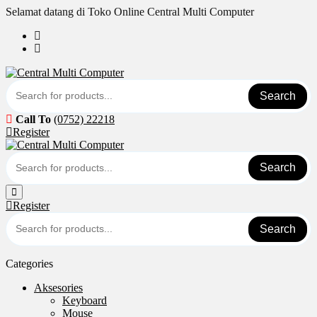
Skip
Selamat datang di Toko Online Central Multi Computer
to
content
Search
Call To
(0752) 22218
Register
Search
Register
Search
Categories
Aksesories
Keyboard
Mouse