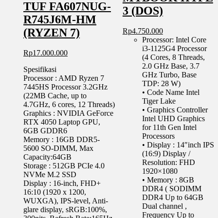
TUF FA607NUG-
3 (DOS)
R745J6M-HM
(RYZEN 7)
Rp
4.750.000
Processor: Intel Core
i3-1125G4 Processor
Rp
17.000.000
(4 Cores, 8 Threads,
2.0 GHz Base, 3.7
Spesifikasi
GHz Turbo, Base
Processor : AMD Ryzen 7
TDP: 28 W)
7445HS Processor 3.2GHz
• Code Name Intel
(22MB Cache, up to
Tiger Lake
4.7GHz, 6 cores, 12 Threads)
• Graphics Controller
Graphics : NVIDIA GeForce
Intel UHD Graphics
RTX 4050 Laptop GPU,
for 11th Gen Intel
6GB GDDR6
Processors
Memory : 16GB DDR5-
• Display : 14″inch IPS
5600 SO-DIMM, Max
(16:9) Display /
Capacity:64GB
Resolution: FHD
Storage : 512GB PCIe 4.0
1920×1080
NVMe M.2 SSD
• Memory : 8GB
Display : 16-inch, FHD+
DDR4 ( SODIMM
16:10 (1920 x 1200,
DDR4 Up to 64GB
WUXGA), IPS-level, Anti-
Dual channel ,
glare display, sRGB:100%,
Frequency Up to