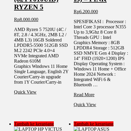
RYZEN 5
Rp
6.200.000
Rp
8.000.000
SPESIFIKASI : Processor :
Intel Core 3 processor N355
AMD Ryzen 5 7520U (4C /
Up to 3,9Ghz 8 Core 8
8T, 2.8 / 4.3GHz, 2MB L2 /
Threads GPU : Intel
4MB L3) 16GB Soldered
Graphics Memory : 8GB
LPDDR5-5500 512GB SSD
LPDDR4 Storage : 512GB
M.2 2242 PCIe 4.0×4
SSD NMVE Gen 4 Display :
NVMe Integrated AMD
14″ FHD (1920×1200) IPS
Radeon 610M
Display Operating System :
Graphics Windows 11 Home
Windows 11 Home + Office
Single Language, English 2Y
Home 2024 Network :
Courier/Carry-in upgrade
Integrated WiFi 6 &
from 1Y Courier/Carry-in
Bluetooth …
Quick View
LAPTOP
Read More
ACER
Quick View
AL14-
37P-
36AW
(INTEL
Tambah ke keranjang
Tambah ke keranjang
CORE