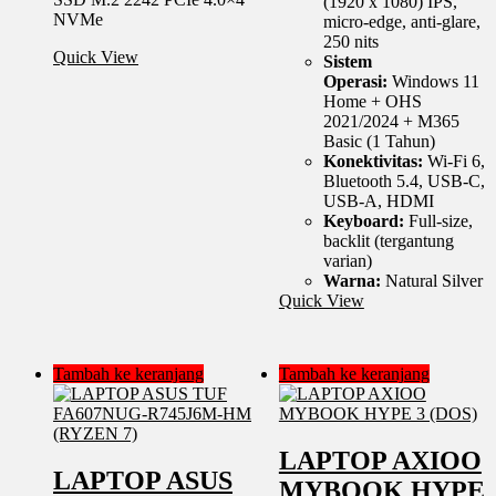
(1920 x 1080) IPS,
NVMe
micro-edge, anti-glare,
250 nits
Quick View
Sistem
Operasi:
Windows 11
Home + OHS
2021/2024 + M365
Basic (1 Tahun)
Konektivitas:
Wi-Fi 6,
Bluetooth 5.4, USB-C,
USB-A, HDMI
Keyboard:
Full-size,
backlit (tergantung
varian)
Warna:
Natural Silver
Quick View
Tambah ke keranjang
Tambah ke keranjang
LAPTOP AXIOO
LAPTOP ASUS
MYBOOK HYPE