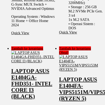
300nits, Refresh Rate:165Hz,
3200MHz)
G-Sync MUX Switch +
• Storage : 256 GB
NVIDIA Advanced Optimus
M.2 NVMe PCIe Gen.
3 x4
Operating System : Windows
1x M.2 SATA
11 Home + Office Home
• Operasi Sistem :
2024
DOS
Quick View
Quick View
Tambah ke keranjang
Tambah ke keranjang
Obral!
LAPTOP ASUS
E1404GA-
LAPTOP ASUS
FHD351- INTEL
E1404FA-
CORE I3
VIPS5151M/VIPS
(BLACK)
(RYZEN 5)