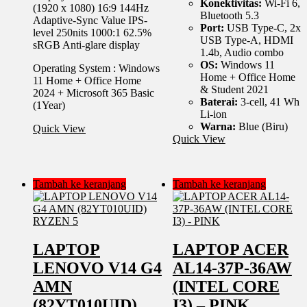
Konektivitas:
Wi-Fi 6,
(1920 x 1080) 16:9 144Hz
Bluetooth 5.3
Adaptive-Sync Value IPS-
Port:
USB Type-C, 2x
level 250nits 1000:1 62.5%
USB Type-A, HDMI
sRGB Anti-glare display
1.4b, Audio combo
OS:
Windows 11
Operating System : Windows
Home + Office Home
11 Home + Office Home
& Student 2021
2024 + Microsoft 365 Basic
Baterai:
3-cell, 41 Wh
(1Year)
Li-ion
Warna:
Blue (Biru)
Quick View
Quick View
Tambah ke keranjang
Tambah ke keranjang
LAPTOP
LAPTOP ACER
LENOVO V14 G4
AL14-37P-36AW
AMN
(INTEL CORE
(82YT010UID)
I3) – PINK