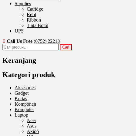
Supplies
Catridge
Refil
Ribbon
Tinta Botol
UPS
Call Us Free
(0752) 22218
Pencarian
Cari
untuk:
Keranjang
Kategori produk
Aksesories
Gadget
Kertas
Komponen
Komputer
Laptop
Acer
Asus
Axioo