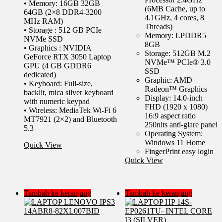
• Memory: 16GB 32GB
(6MB Cache, up to
64GB (2×8 DDR4-3200
4.1GHz, 4 cores, 8
MHz RAM)
Threads)
• Storage : 512 GB PCIe
Memory: LPDDR5
NVMe SSD
8GB
• Graphics : NVIDIA
Storage: 512GB M.2
GeForce RTX 3050 Laptop
NVMe™ PCIe® 3.0
GPU (4 GB GDDR6
SSD
dedicated)
Graphic: AMD
• Keyboard: Full-size,
Radeon™ Graphics
backlit, mica silver keyboard
Display: 14.0-inch
with numeric keypad
FHD (1920 x 1080)
• Wireless: MediaTek Wi-Fi 6
16:9 aspect ratio
MT7921 (2×2) and Bluetooth
250nits anti-glare panel
5.3
Operating System:
Windows 11 Home
Quick View
FingerPrint easy login
Quick View
Tambah ke keranjang
Tambah ke keranjang