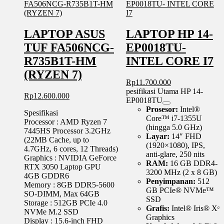
LAPTOP ASUS
LAPTOP HP 14-
TUF FA506NCG-
EP0018TU-
R735B1T-HM
INTEL CORE I7
(RYZEN 7)
Rp
11.700.000
pesifikasi Utama HP 14-
Rp
12.600.000
EP0018TU
Prosesor:
Intel®
Spesifikasi
Core™ i7-1355U
Processor : AMD Ryzen 7
(hingga 5.0 GHz)
7445HS Processor 3.2GHz
Layar:
14″ FHD
(22MB Cache, up to
(1920×1080), IPS,
4.7GHz, 6 cores, 12 Threads)
anti-glare, 250 nits
Graphics : NVIDIA GeForce
RAM:
16 GB DDR4-
RTX 3050 Laptop GPU
3200 MHz (2 x 8 GB)
4GB GDDR6
Penyimpanan:
512
Memory : 8GB DDR5-5600
GB PCIe® NVMe™
SO-DIMM, Max 64GB
SSD
Storage : 512GB PCIe 4.0
Grafis:
Intel® Iris® Xᵉ
NVMe M.2 SSD
Graphics
Display : 15.6-inch FHD