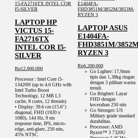
I3)
–
PINK
LAPTOP HP
LAPTOP ASUS
VICTUS 15-
E1404FA-
FA2716TX
FHD3851M/3852M
INTEL COR I5-
RYZEN 3
SILVER
Rp
6.200.000
Rp
12.000.000
Go Lighter: 17,9mm
tipis dan 1,38kg ringan
Processor : Intel Core i5-
dengan 3 pilihan warna
13420H (up to 4.6 GHz with
trendi.
Intel Turbo Boost
Go Brighter: Layar
Technology, 12 MB L3
FHD dengan
cache, 8 cores, 12 threads)
kecerahan 250 nits
• Display: 39.6 cm (15.6″)
Go Stronger: US
diagonal, FHD (1920 x
Military grade standard
1080), 144 Hz, 9 ms
durabilitas.
response time, IPS, micro-
Processor: AMD
edge, anti-glare, 250 nits,
Ryzen™ 3 7320U
45% NTSC
Processor 2.4GHz