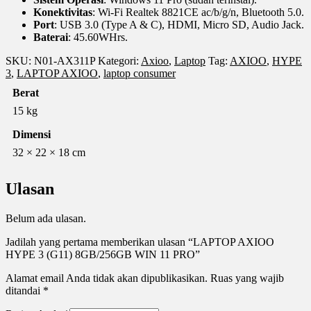
Konektivitas
: Wi-Fi Realtek 8821CE ac/b/g/n, Bluetooth 5.0.
Port
: USB 3.0 (Type A & C), HDMI, Micro SD, Audio Jack.
Baterai
: 45.60WHrs.
SKU:
N01-AX311P
Kategori:
Axioo
,
Laptop
Tag:
AXIOO
,
HYPE
3
,
LAPTOP AXIOO
,
laptop consumer
Berat
15 kg
Dimensi
32 × 22 × 18 cm
Ulasan
Belum ada ulasan.
Jadilah yang pertama memberikan ulasan “LAPTOP AXIOO
HYPE 3 (G11) 8GB/256GB WIN 11 PRO”
Alamat email Anda tidak akan dipublikasikan.
Ruas yang wajib
ditandai
*