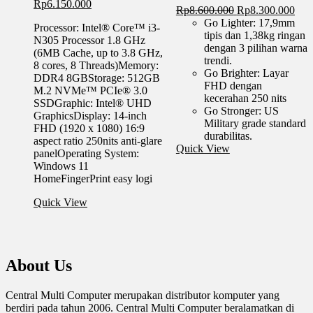
Rp
6.150.000
Harga
Har
Rp
8.600.000
Rp
8.300.000
aslinya
saat
Go Lighter: 17,9mm
Processor: Intel® Core™ i3-
adalah:
ini
tipis dan 1,38kg ringan
N305 Processor 1.8 GHz
Rp8.600.000.
adal
dengan 3 pilihan warna
(6MB Cache, up to 3.8 GHz,
Rp8
trendi.
8 cores, 8 Threads)Memory:
Go Brighter: Layar
DDR4 8GBStorage: 512GB
FHD dengan
M.2 NVMe™ PCIe® 3.0
kecerahan 250 nits
SSDGraphic: Intel® UHD
Go Stronger: US
GraphicsDisplay: 14-inch
Military grade standard
FHD (1920 x 1080) 16:9
durabilitas.
aspect ratio 250nits anti-glare
Quick View
panelOperating System:
Windows 11
HomeFingerPrint easy logi
Quick View
About Us
Central Multi Computer merupakan distributor komputer yang
berdiri pada tahun 2006. Central Multi Computer beralamatkan di