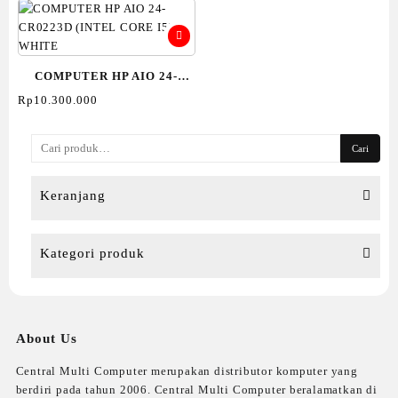
COMPUTER HP AIO 24-
CR0223D (INTEL CORE I5)-
Rp
10.300.000
WHITE
Pencarian
Cari
untuk:
Keranjang
Kategori produk
About Us
Central Multi Computer merupakan distributor komputer yang
berdiri pada tahun 2006. Central Multi Computer beralamatkan di