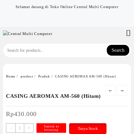
Skip
Selamat datang di Toko Online Central Multi Computer
to
content
Search
Home
product
Produk
CASING AEROMAX AM-560 (Hitam)
←
→
CASING AEROMAX AM-560 (Hitam)
Rp
430.000
Kuantitas
Tambah ke
-
+
Tanya Stock
keranjang
CASING