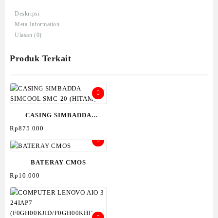
AEROMAX
Deskripsi
AM-
Meta Information
560
Ulasan (0)
(Hitam)
Produk Terkait
CASING SIMBADDA
SIMCOOL SMC-20 (HITAM)
Rp
875.000
BATERAY CMOS
Rp
10.000