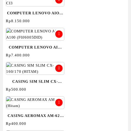
COMPUTER LENOVO AIO 3
24IAP7
Rp
8.150.000
(F0GH00KJID/F0GH00KHID)
CI3
COMPUTER LENOVO AIO
A100 (F0J6005DID)
Rp
7.400.000
CASING SIM SLIM CX-
160/170 (HITAM)
Rp
500.000
CASING AEROMAX AM-620
(Hitam)
Rp
400.000